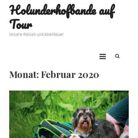
Holunderhofbande auf
Skip
to
Tour
content
Unsere Reisen und Abenteuer
Monat:
Februar 2020