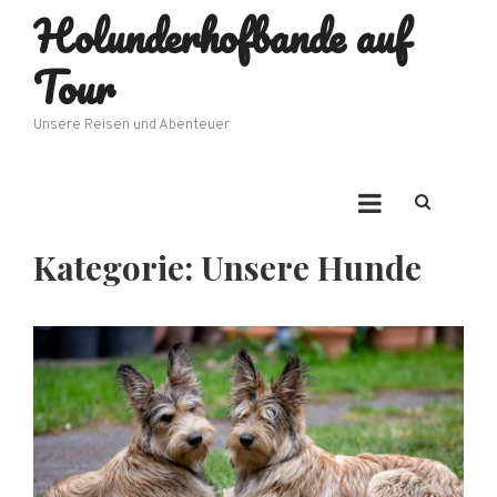
Holunderhofbande auf
Skip
to
Tour
content
Unsere Reisen und Abenteuer
Kategorie:
Unsere Hunde