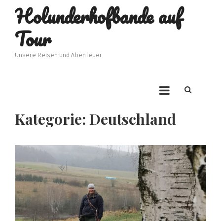
Holunderhofbande auf
Skip
to
Tour
content
Unsere Reisen und Abenteuer
Kategorie:
Deutschland