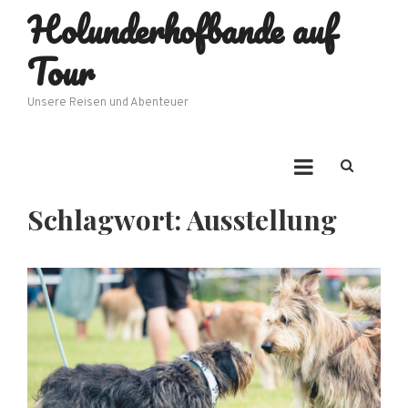
Holunderhofbande auf
Skip
to
Tour
content
Unsere Reisen und Abenteuer
Schlagwort:
Ausstellung