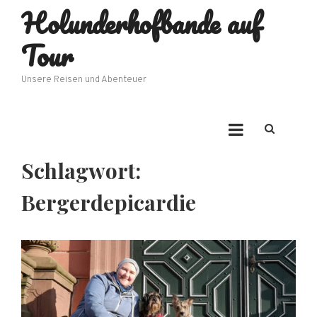
Holunderhofbande auf
Skip
to
Tour
content
Unsere Reisen und Abenteuer
Schlagwort:
Bergerdepicardie