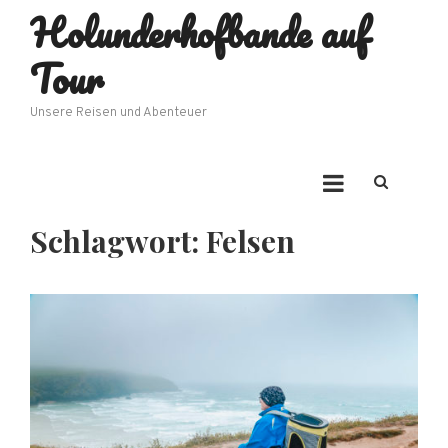
Holunderhofbande auf
Skip
to
Tour
content
Unsere Reisen und Abenteuer
Schlagwort:
Felsen