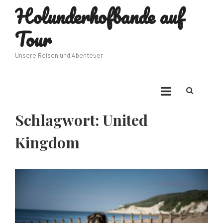
Holunderhofbande auf
Skip
to
Tour
content
Unsere Reisen und Abenteuer
Schlagwort:
United
Kingdom