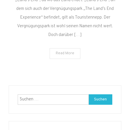
„Land’s End“, da wo das Land endet. „Land’s End“, an
dem sich auch der Vergnügungspark „The Land’s End
Experience“ befindet, gilt als Touristennepp. Der
Vergnügungspark ist wohl seinen Namen nicht wert.
Doch darüber […]
Read More
Suchen
nach: