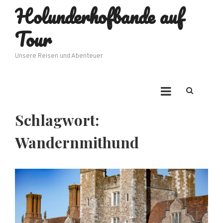
Holunderhofbande auf
Skip
to
Tour
content
Unsere Reisen und Abenteuer
Schlagwort:
Wandernmithund